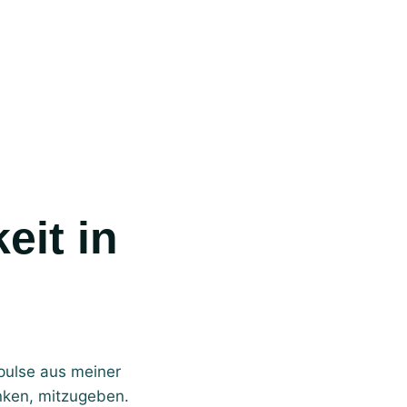
eit in
mpulse aus meiner
nken, mitzugeben.