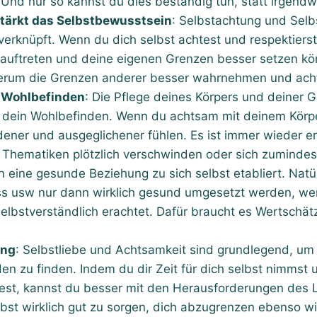
 Und nur so kannst du dies beständig tun, statt irgen
tärkt das Selbstbewusstsein
: Selbstachtung und Selb
verknüpft. Wenn du dich selbst achtest und respektierst
auftreten und deine eigenen Grenzen besser setzen k
ederum die Grenzen anderer besser wahrnehmen und ach
 Wohlbefinden
: Die Pflege deines Körpers und deiner G
 dein Wohlbefinden. Wenn du achtsam mit deinem Körpe
dener und ausgeglichener fühlen. Es ist immer wieder e
 Thematiken plötzlich verschwinden oder sich zumindes
 eine gesunde Beziehung zu sich selbst etabliert. Natür
ss usw nur dann wirklich gesund umgesetzt werden, we
selbstverständlich erachtet. Dafür braucht es Wertschä
ung
: Selbstliebe und Achtsamkeit sind grundlegend, u
en zu finden. Indem du dir Zeit für dich selbst nimmst 
test, kannst du besser mit den Herausforderungen des
elbst wirklich gut zu sorgen, dich abzugrenzen ebenso 