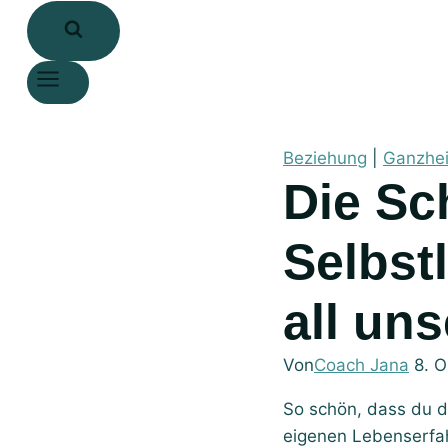
Beziehung
|
Ganzhei
Die Schlüsselrolle von
Selbst
all un
Von
Coach Jana
8. 
So schön, dass du da
eigenen Lebenserfa