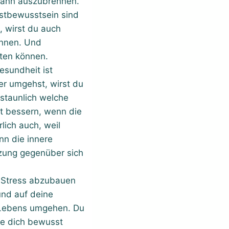
dwann auszubrennen.
stbewusstsein sind
, wirst du auch
önnen. Und
ten können.
esundheit ist
r umgehst, wirst du
rstaunlich welche
t bessern, wenn die
lich auch, weil
nn die innere
tzung gegenüber sich
m Stress abzubauen
und auf deine
 Lebens umgehen. Du
wie dich bewusst