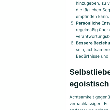
hinzugeben, zu ve
die täglichen Se
empfinden kann. T
Persönliche Ent
regelmäßig über 
verantwortungsbe
Bessere Bezieh
sein, achtsamere
Bedürfnisse und 
Selbstliebe und Achtsamkeit mit sich sind nicht
egoistisch
Achtsamkeit gegenüb
vernachlässigen. Es