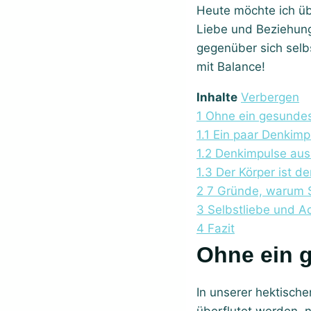
Heute möchte ich üb
Liebe und Beziehung
gegenüber sich selbs
mit Balance!
Inhalte
Verbergen
1
Ohne ein gesundes
1.1
Ein paar Denkimp
1.2
Denkimpulse aus
1.3
Der Körper ist d
2
7 Gründe, warum S
3
Selbstliebe und Ac
4
Fazit
Ohne ein
In unserer hektische