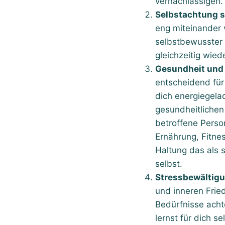
vernachlässigen.
Selbstachtung s
eng miteinander 
selbstbewusster 
gleichzeitig wi
Gesundheit und
entscheidend für
dich energiegela
gesundheitlichen
betroffene Person
Ernährung, Fitne
Haltung das als 
selbst.
Stressbewältig
und inneren Fried
Bedürfnisse ach
lernst für dich s