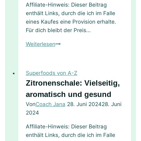
Affiliate-Hinweis: Dieser Beitrag
enthält Links, durch die ich im Falle
eines Kaufes eine Provision erhalte.
Für dich bleibt der Preis…
Von
Weiterlesen
der
frischen
Melisse,
Superfoods von A-Z
ihrer
Zitronenschale: Vielseitig,
Verwendung
aromatisch und gesund
in
der
Von
Coach Jana
28. Juni 2024
28. Juni
Küche
2024
bis
Affiliate-Hinweis: Dieser Beitrag
hin
enthält Links, durch die ich im Falle
zum