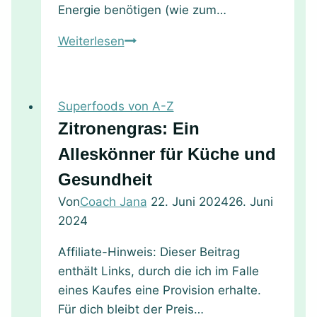
Energie benötigen (wie zum…
Hanfsamen:
Weiterlesen
Das
Superfood
für
Superfoods von A-Z
Sportler
Zitronengras: Ein
–
Alleskönner für Küche und
mit
9
Gesundheit
Rezepten
Von
Coach Jana
22. Juni 2024
26. Juni
2024
Affiliate-Hinweis: Dieser Beitrag
enthält Links, durch die ich im Falle
eines Kaufes eine Provision erhalte.
Für dich bleibt der Preis…