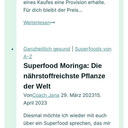
eines Kaufes eine Provision erhalte.
ätherischen
Für dich bleibt der Preis…
Öl
Zitronenschale:
Weiterlesen
Vielseitig,
aromatisch
und
Ganzheitlich gesund
|
Superfoods von
gesund
A-Z
Superfood Moringa: Die
nährstoffreichste Pflanze
der Welt
Von
Coach Jana
29. März 2023
15.
April 2023
Diesmal möchte ich wieder mit euch
über ein Superfood sprechen, das mir