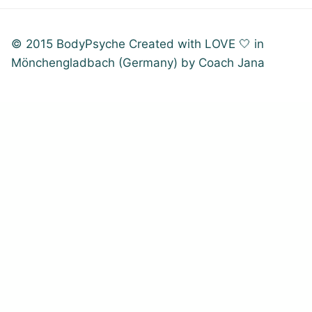
© 2015 BodyPsyche Created with LOVE 🤍 in
Mönchengladbach (Germany) by Coach Jana
WordPress Cookie Plugin von Real Cookie Banner
Willkommen
SUPERFOODS von A-Z
REZEPTE
Gesunde Beziehung zu Dir & Deinen Nächsten
Erfolgsgeschichten
Mein Warum
PARTNERPROGRAMM
KONTAKT