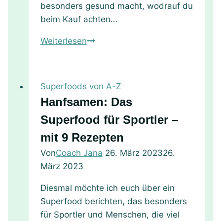
besonders gesund macht, wodrauf du
beim Kauf achten…
Wie
Weiterlesen
man
Avocado
als
Superfoods von A-Z
Superfood
Hanfsamen: Das
nutzt,
Superfood für Sportler –
mit
12
mit 9 Rezepten
Rezepten
Von
Coach Jana
26. März 2023
26.
März 2023
Diesmal möchte ich euch über ein
Superfood berichten, das besonders
für Sportler und Menschen, die viel