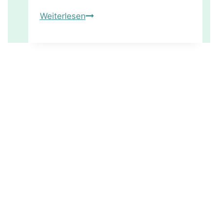
Zitronengras:
Weiterlesen
Ein
Alleskönner
für
Küche
und
Gesundheit