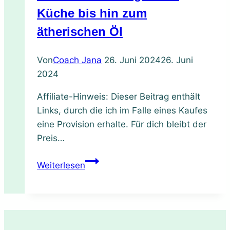
Küche bis hin zum
ätherischen Öl
Von
Coach Jana
26. Juni 2024
26. Juni
2024
Affiliate-Hinweis: Dieser Beitrag enthält
Links, durch die ich im Falle eines Kaufes
eine Provision erhalte. Für dich bleibt der
Preis…
Von
Weiterlesen
der
frischen
Melisse,
ihrer
Verwendung