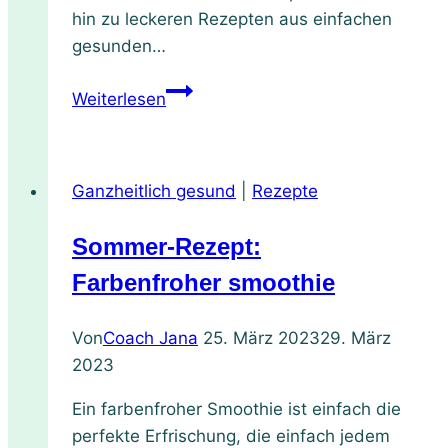
hin zu leckeren Rezepten aus einfachen
gesunden…
Rezept
Weiterlesen
für
zuckerfreies
Zwetschgen-
Ganzheitlich gesund
|
Rezepte
Zimt-
Eis
Sommer-Rezept:
–
einfach
Farbenfroher smoothie
aus
100
Von
Coach Jana
25. März 2023
29. März
%
2023
Frucht
Ein farbenfroher Smoothie ist einfach die
–
perfekte Erfrischung, die einfach jedem
mit