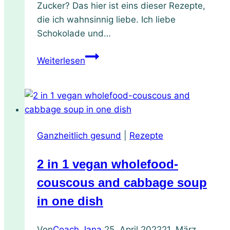
Zucker? Das hier ist eins dieser Rezepte,
die ich wahnsinnig liebe. Ich liebe
Schokolade und…
Saftige
Weiterlesen
Schoko-
Muffins
ohne
Zucker
(vollwert)
Ganzheitlich gesund
|
Rezepte
2 in 1 vegan wholefood-
couscous and cabbage soup
in one dish
Von
Coach Jana
25. April 2022
21. März