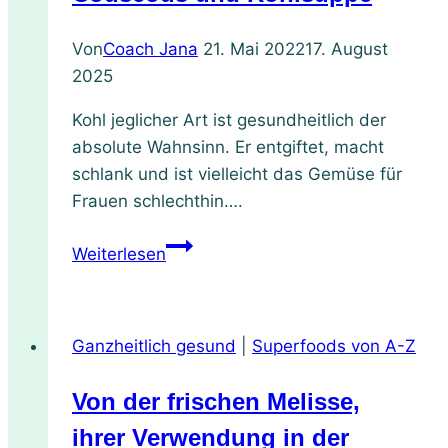
one
dish
Von
Coach Jana
21. Mai 2022
17. August
2025
Kohl jeglicher Art ist gesundheitlich der
absolute Wahnsinn. Er entgiftet, macht
schlank und ist vielleicht das Gemüse für
Frauen schlechthin….
2
Weiterlesen
in
1
Rezept:
Ganzheitlich gesund
|
Superfoods von A-Z
veganer
Couscous
Von der frischen Melisse,
und
Kohlsuppe
ihrer Verwendung in der