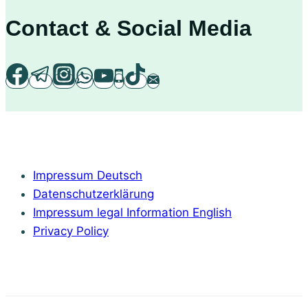
in
Contact & Social Media
der
Küche
bis
hin
zum
ätherischen
Öl
Impressum Deutsch
Datenschutzerklärung
Impressum legal Information English
Privacy Policy