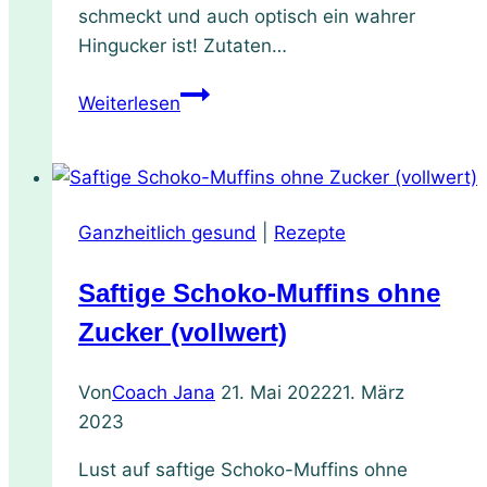
schmeckt und auch optisch ein wahrer
super
Hingucker ist! Zutaten…
leckeren
Abwandlungen
Sommer-
Weiterlesen
Rezept:
Farbenfroher
smoothie
Ganzheitlich gesund
|
Rezepte
Saftige Schoko-Muffins ohne
Zucker (vollwert)
Von
Coach Jana
21. Mai 2022
21. März
2023
Lust auf saftige Schoko-Muffins ohne