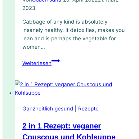
2023
Cabbage of any kind is absolutely
insanely healthy. It detoxifies, makes you
lean and is perhaps the vegetable for
women…
2
Weiterlesen
in
1
vegan
wholefood-
couscous
Ganzheitlich gesund
|
Rezepte
and
cabbage
2 in 1 Rezept: veganer
soup
in
Couscous und Kohlsuppe