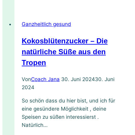
für
zuckerfreies
Zwetschgen-
Ganzheitlich gesund
Zimt-
Eis
Kokosblütenzucker – Die
–
einfach
natürliche Süße aus den
aus
Tropen
100
%
Von
Coach Jana
30. Juni 2024
30. Juni
Frucht
2024
–
mit
So schön dass du hier bist, und ich für
super
eine gesündere Möglichkeit , deine
leckeren
Speisen zu süßen interessierst .
Abwandlungen
Natürlich…