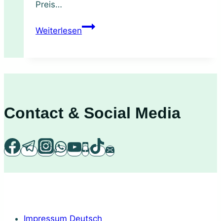
Preis…
Limettenschale:
Weiterlesen
Ein
vielseitiges
und
aromatisches
Multitalent
Contact & Social Media
Impressum Deutsch