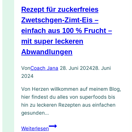
vollwertig
Rezept für zuckerfreies
Zwetschgen-Zimt-Eis –
einfach aus 100 % Frucht –
mit super leckeren
Abwandlungen
Von
Coach Jana
28. Juni 2024
28. Juni
2024
Von Herzen willkommen auf meinem Blog,
hier findest du alles von superfoods bis
hin zu leckeren Rezepten aus einfachen
gesunden…
Rezept
Weiterlesen