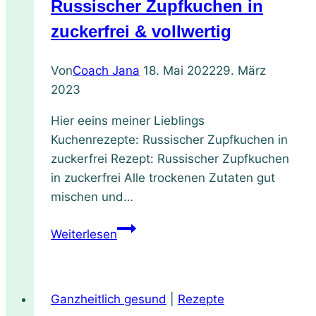
Russischer Zupfkuchen in
zuckerfrei & vollwertig
Von
Coach Jana
18. Mai 2022
29. März
2023
Hier eeins meiner Lieblings
Kuchenrezepte: Russischer Zupfkuchen in
zuckerfrei Rezept: Russischer Zupfkuchen
in zuckerfrei Alle trockenen Zutaten gut
mischen und…
Russischer
Weiterlesen
Zupfkuchen
in
zuckerfrei
Ganzheitlich gesund
|
Rezepte
&