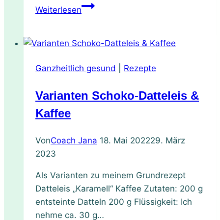
Kokosblütenzucker
Weiterlesen
–
Die
natürliche
Süße
Ganzheitlich gesund
|
Rezepte
aus
den
Varianten Schoko-Datteleis &
Tropen
Kaffee
Von
Coach Jana
18. Mai 2022
29. März
2023
Als Varianten zu meinem Grundrezept
Datteleis „Karamell“ Kaffee Zutaten: 200 g
entsteinte Datteln 200 g Flüssigkeit: Ich
nehme ca. 30 g…