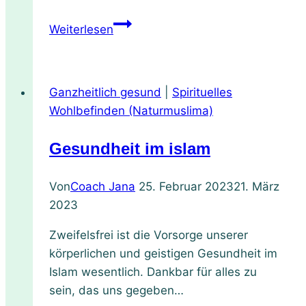
Varianten
Weiterlesen
Schoko-
Datteleis
&
Ganzheitlich gesund
|
Spirituelles
Kaffee
Wohlbefinden (Naturmuslima)
Gesundheit im islam
Von
Coach Jana
25. Februar 2023
21. März
2023
Zweifelsfrei ist die Vorsorge unserer
körperlichen und geistigen Gesundheit im
Islam wesentlich. Dankbar für alles zu
sein, das uns gegeben…