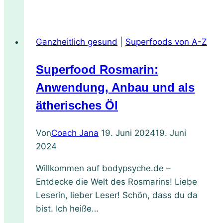
Vielseitiges
Gewürz
für
Ganzheitlich gesund
|
Superfoods von A-Z
Küche
und
Superfood Rosmarin:
Gesundheit
Anwendung, Anbau und als
ätherisches Öl
Von
Coach Jana
19. Juni 2024
19. Juni
2024
Willkommen auf bodypsyche.de –
Entdecke die Welt des Rosmarins! Liebe
Leserin, lieber Leser! Schön, dass du da
bist. Ich heiße…