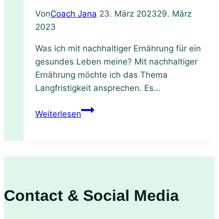
als
Von
Coach Jana
23. März 2023
29. März
ätherisches
2023
Öl
Was ich mit nachhaltiger Ernährung für ein
gesundes Leben meine? Mit nachhaltiger
Ernährung möchte ich das Thema
Langfristigkeit ansprechen. Es…
Nachhaltige
Weiterlesen
Ernährung
für
ein
gesundes
Leben:
Warum
Contact & Social Media
Geschmack
so