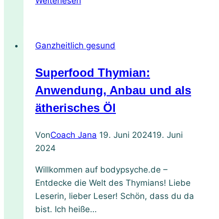
Weiterlesen
Fastfood:
3
geniale
Ganzheitlich gesund
Tipps
im
Superfood Thymian:
absoluten
Zeitmangel
Anwendung, Anbau und als
und
ätherisches Öl
für
unterwegs
Von
Coach Jana
19. Juni 2024
19. Juni
2024
Willkommen auf bodypsyche.de –
Entdecke die Welt des Thymians! Liebe
Leserin, lieber Leser! Schön, dass du da
bist. Ich heiße…