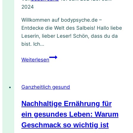
2024
Abwandlunge
Willkommen auf bodypsyche.de –
Entdecke die Welt des Salbeis! Hallo liebe
Leserin, lieber Leser! Schön, dass du da
bist. Ich…
Superfood
Weiterlesen
Salbei:
Anwendung,
Wirkung
Ganzheitlich gesund
Auf
Körper
Nachhaltige Ernährung für
&
Psyche,
ein gesundes Leben: Warum
Anbau
Geschmack so wichtig ist
und