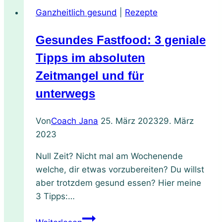
Ganzheitlich gesund
|
Rezepte
Gesundes Fastfood: 3 geniale
Tipps im absoluten
Zeitmangel und für
unterwegs
Von
Coach Jana
25. März 2023
29. März
2023
Null Zeit? Nicht mal am Wochenende
welche, dir etwas vorzubereiten? Du willst
aber trotzdem gesund essen? Hier meine
3 Tipps:…
Gesundes