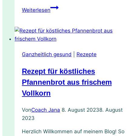
Superfood
Weiterlesen
Thymian:
Anwendung,
Anbau
und
als
Ganzheitlich gesund
|
Rezepte
ätherisches
Öl
Rezept für köstliches
Pfannenbrot aus frischem
Vollkorn
Von
Coach Jana
8. August 2023
8. August
2023
Herzlich Willkommen auf meinem Blog! So