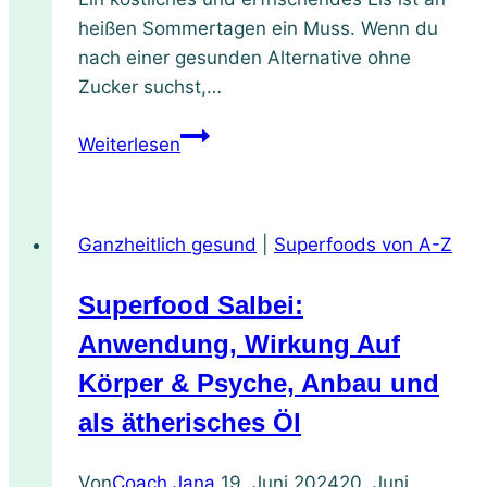
heißen Sommertagen ein Muss. Wenn du
nach einer gesunden Alternative ohne
Zucker suchst,…
Rezept
Weiterlesen
für
zuckerfreies
Kirscheis,
Ganzheitlich gesund
|
Superfoods von A-Z
einfach
aus
Superfood Salbei:
100
%
Anwendung, Wirkung Auf
Frucht
Körper & Psyche, Anbau und
–
als ätherisches Öl
mit
super
Von
Coach Jana
19. Juni 2024
20. Juni
leckeren