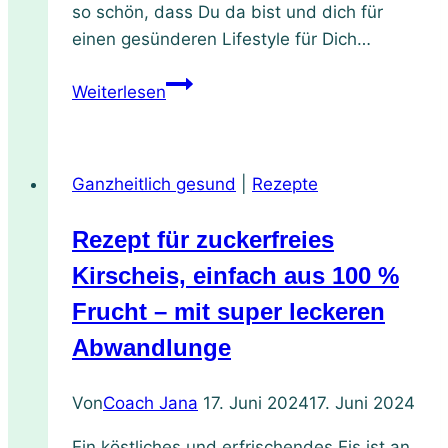
so schön, dass Du da bist und dich für
einen gesünderen Lifestyle für Dich…
Rezept
Weiterlesen
für
köstliches
Pfannenbrot
Ganzheitlich gesund
|
Rezepte
aus
frischem
Rezept für zuckerfreies
Vollkorn
Kirscheis, einfach aus 100 %
Frucht – mit super leckeren
Abwandlunge
Von
Coach Jana
17. Juni 2024
17. Juni 2024
Ein köstliches und erfrischendes Eis ist an