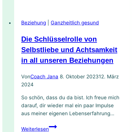
für
zuckerfreies
Sommerfruchteis
Beziehung
|
Ganzheitlich gesund
–
einfach
Die Schlüsselrolle von
aus
100
Selbstliebe und Achtsamkeit
%
in all unseren Beziehungen
Frucht
–
Von
Coach Jana
8. Oktober 2023
12. März
mit
2024
super
leckeren
So schön, dass du da bist. Ich freue mich
Abwandlungen
darauf, dir wieder mal ein paar Impulse
aus meiner eigenen Lebenserfahrung…
Die
Weiterlesen