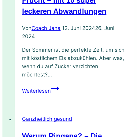
Frucht – mit 10 super
Genuss
leckeren Abwandlungen
Von
Coach Jana
12. Juni 2024
26. Juni
2024
Der Sommer ist die perfekte Zeit, um sich
mit köstlichem Eis abzukühlen. Aber was,
wenn du auf Zucker verzichten
möchtest?…
Rezept
Weiterlesen
für
zuckerfreies
Mangoeis,
Ganzheitlich gesund
einfach
aus
Warum Ringana? – Die