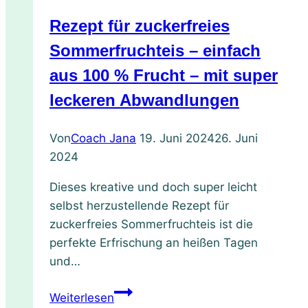
von
Rezept für zuckerfreies
Frischekosmetik
für
Sommerfruchteis – einfach
deine
aus 100 % Frucht – mit super
Haut
leckeren Abwandlungen
und
die
Von
Coach Jana
19. Juni 2024
26. Juni
Umwelt
2024
Dieses kreative und doch super leicht
selbst herzustellende Rezept für
zuckerfreies Sommerfruchteis ist die
perfekte Erfrischung an heißen Tagen
und…
Rezept
Weiterlesen