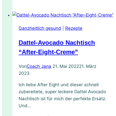
Schlüsselrolle
von
Selbstliebe
und
Ganzheitlich gesund
|
Rezepte
Achtsamkeit
in
Dattel-Avocado Nachtisch
all
unseren
“After-Eight-Creme”
Beziehungen
Von
Coach Jana
21. Mai 2022
21. März
2023
Ich liebe After Eight und dieser schnell
zubereitete, super leckere Dattel Avocado
Nachtisch ist für mich der perfekte Ersatz.
Und…