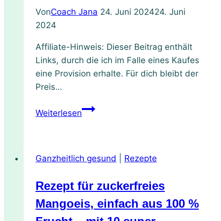
Von
Coach Jana
24. Juni 2024
24. Juni
2024
Affiliate-Hinweis: Dieser Beitrag enthält
Links, durch die ich im Falle eines Kaufes
eine Provision erhalte. Für dich bleibt der
Preis…
Honig:
Weiterlesen
Das
flüssige
Gold
Ganzheitlich gesund
|
Rezepte
der
Natur
Rezept für zuckerfreies
für
Gesundheit
Mangoeis, einfach aus 100 %
und