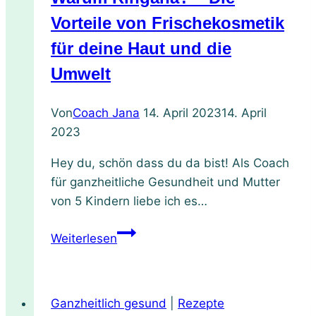
100
%
Vorteile von Frischekosmetik
Frucht
für deine Haut und die
–
Umwelt
mit
10
Von
Coach Jana
14. April 2023
14. April
super
2023
leckeren
Abwandlungen
Hey du, schön dass du da bist! Als Coach
für ganzheitliche Gesundheit und Mutter
von 5 Kindern liebe ich es…
Warum
Weiterlesen
Ringana?
–
Die
Ganzheitlich gesund
|
Rezepte
Vorteile