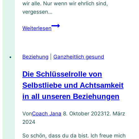
wir alle. Nur wenn wir ehrlich sind,
vergessen…
Dankbarkeit
Weiterlesen
beim
Begrüßen:
alltägliche
Beziehung
|
Ganzheitlich gesund
Praktiken
für
Die Schlüsselrolle von
mehr
Lebensqualität
Selbstliebe und Achtsamkeit
in all unseren Beziehungen
Von
Coach Jana
8. Oktober 2023
12. März
2024
So schön, dass du da bist. Ich freue mich