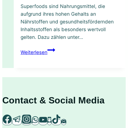
Superfoods sind Nahrungsmittel, die
aufgrund ihres hohen Gehalts an
Nährstoffen und gesundheitsfördernden
Inhaltsstoffen als besonders wertvoll
gelten. Dazu zählen unter…
Warum
Weiterlesen
Du
Superfoods
in
Deine
tägliche
Ernährung
Contact & Social Media
aufnehmen
solltest