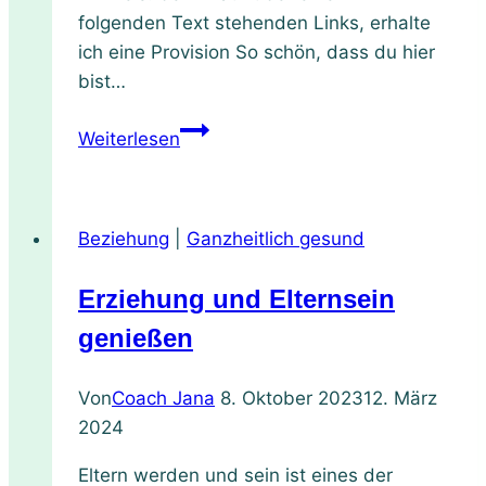
folgenden Text stehenden Links, erhalte
ich eine Provision So schön, dass du hier
bist…
Warum
Weiterlesen
Omega3
für
Körper
Beziehung
|
Ganzheitlich gesund
Geist
und
Erziehung und Elternsein
Seele
von
genießen
essentieller
Bedeutung
Von
Coach Jana
8. Oktober 2023
12. März
ist
2024
Eltern werden und sein ist eines der