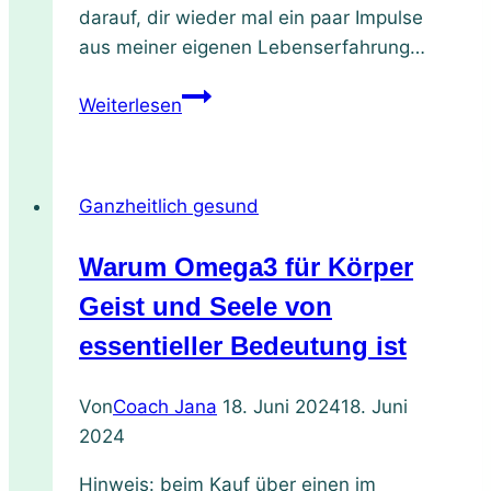
darauf, dir wieder mal ein paar Impulse
aus meiner eigenen Lebenserfahrung…
Die
Weiterlesen
Schlüsselrolle
von
Selbstliebe
Ganzheitlich gesund
und
Achtsamkeit
Warum Omega3 für Körper
in
all
Geist und Seele von
unseren
essentieller Bedeutung ist
Beziehungen
Von
Coach Jana
18. Juni 2024
18. Juni
2024
Hinweis: beim Kauf über einen im