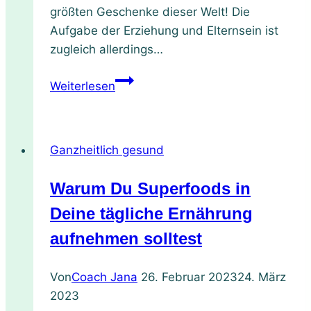
größten Geschenke dieser Welt! Die
Aufgabe der Erziehung und Elternsein ist
zugleich allerdings…
Erziehung
Weiterlesen
und
Elternsein
genießen
Ganzheitlich gesund
Warum Du Superfoods in
Deine tägliche Ernährung
aufnehmen solltest
Von
Coach Jana
26. Februar 2023
24. März
2023