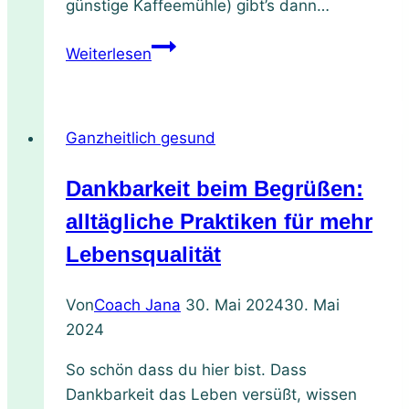
günstige Kaffeemühle) gibt’s dann…
Warmes
Weiterlesen
Frühstück:
Vollkorn
Porridge
Ganzheitlich gesund
Rezept
mit
Dankbarkeit beim Begrüßen:
Quitten-
Kirschkompott
alltägliche Praktiken für mehr
Lebensqualität
Von
Coach Jana
30. Mai 2024
30. Mai
2024
So schön dass du hier bist. Dass
Dankbarkeit das Leben versüßt, wissen