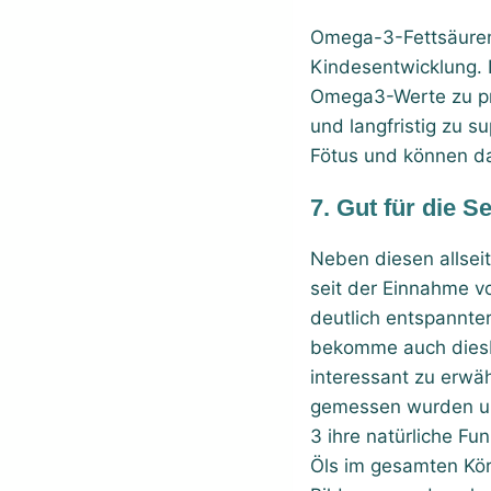
Omega-3-Fettsäuren
Kindesentwicklung. 
Omega3-Werte zu prü
und langfristig zu 
Fötus und können da
7. Gut für die S
Neben diesen allsei
seit der Einnahme v
deutlich entspannte
bekomme auch diesbe
interessant zu erwäh
gemessen wurden und
3 ihre natürliche F
Öls im gesamten Kö