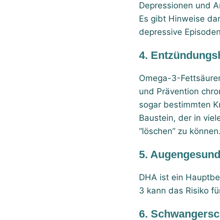
Depressionen und An
Es gibt Hinweise da
depressive Episoden
4.
Entzündungs
Omega-3-Fettsäuren
und Prävention chro
sogar bestimmten Kr
Baustein, der in vi
“löschen” zu können
5.
Augengesund
DHA ist ein Hauptbe
3 kann das Risiko f
6.
Schwangersch