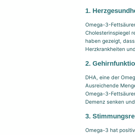
1.
Herzgesundhe
Omega-3-Fettsäuren 
Cholesterinspiegel 
haben gezeigt, dass
Herzkrankheiten und
2.
Gehirnfunkti
DHA, eine der Omega
Ausreichende Mengen
Omega-3-Fettsäuren 
Demenz senken und t
3.
Stimmungsreg
Omega-3 hat positi