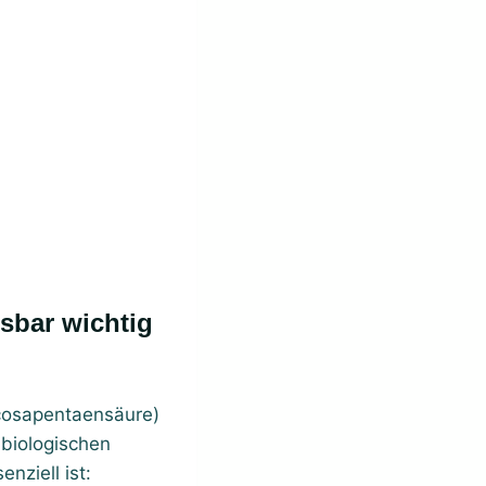
icosapentaensäure)
 biologischen
nziell ist: