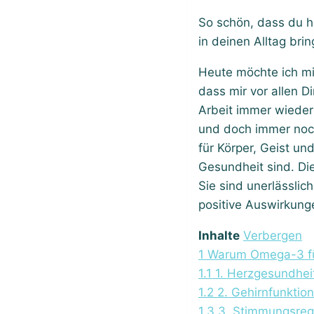
So schön, dass du h
in deinen Alltag bri
Heute möchte ich m
dass mir vor allen D
Arbeit immer wiede
und doch immer noc
für Körper, Geist un
Gesundheit sind. Di
Sie sind unerlässlic
positive Auswirkung
Inhalte
Verbergen
1
Warum Omega-3 für 
1.1
1. Herzgesundhei
1.2
2. Gehirnfunktion
1.3
3. Stimmungsreg