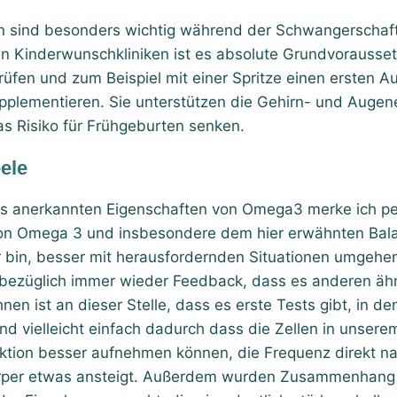
 sind besonders wichtig während der Schwangerschaft
In Kinderwunschkliniken ist es absolute Grundvorausset
fen und zum Beispiel mit einer Spritze einen ersten Au
supplementieren. Sie unterstützen die Gehirn- und Auge
s Risiko für Frühgeburten senken.
eele
ts anerkannten Eigenschaften von Omega3 merke ich per
on Omega 3 und insbesondere dem hier erwähnten Bala
r bin, besser mit herausfordernden Situationen umgehe
züglich immer wieder Feedback, dass es anderen ähnli
nen ist an dieser Stelle, dass es erste Tests gibt, in 
 vielleicht einfach dadurch dass die Zellen in unser
unktion besser aufnehmen können, die Frequenz direkt 
rper etwas ansteigt. Außerdem wurden Zusammenhang