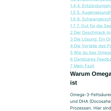
1.4
4. Entzündungs
1.5
5. Augengesundh
1.6
6. Schwangersch
1.7
7. Gut für die Se
2
Der Geschmack ma
3
Die Lösung: Ein O
4
Die Vorteile des P
5
Wie du das Omega
6
Dankbares Feedba
7
Mein Fazit
Warum Omega-3 für Körper, Geist und Seele so unfassbar wichtig
ist
Omega-3-Fettsäuren,
und DHA (Docosahexa
Prozessen. Hier sin